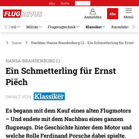
Abo
Hefte
Produkte
Abo
Anmelden
Menü
el
Zivil
Militär
Flugzeugtechnik
Klassiker
Raumfahrt
Jo
er
Szene
Nachbau Hansa-Brandenburg C1 - Ein Schmetterling für Ernst Pi
HANSA-BRANDENBURG C1
Ein Schmetterling für Ernst
Piëch
INHALT VON
Es begann mit dem Kauf eines alten Flugmotors
– Und endete mit dem Nachbau eines ganzen
flugzeugs. Die Geschichte hinter dem Motor und
welche Rolle Ferdinand Porsche dabei spielte.