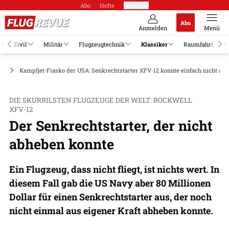
Abo
Hefte
Produkte
Abo
Anmelden
Menü
el
Zivil
Militär
Flugzeugtechnik
Klassiker
Raumfahrt
Jo
ge
Kampfjet-Fiasko der USA: Senkrechtstarter XFV-12 konnte einfach nicht ab
DIE SKURRILSTEN FLUGZEUGE DER WELT: ROCKWELL
XFV-12
Der Senkrechtstarter, der nicht
abheben konnte
Ein Flugzeug, dass nicht fliegt, ist nichts wert. In
diesem Fall gab die US Navy aber 80 Millionen
Dollar für einen Senkrechtstarter aus, der noch
nicht einmal aus eigener Kraft abheben konnte.