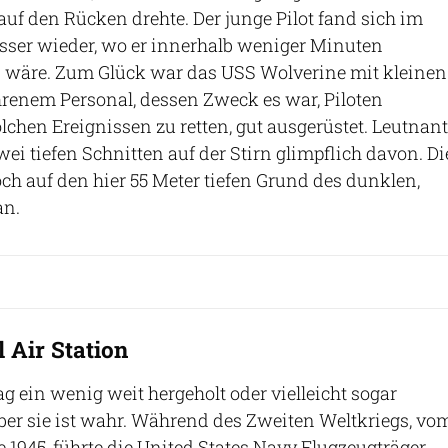
auf den Rücken drehte. Der junge Pilot fand sich im
sser wieder, wo er innerhalb weniger Minuten
 wäre. Zum Glück war das USS Wolverine mit kleinen
renem Personal, dessen Zweck es war, Piloten
lchen Ereignissen zu retten, gut ausgerüstet. Leutnant
ei tiefen Schnitten auf der Stirn glimpflich davon. Di
ch auf den hier 55 Meter tiefen Grund des dunklen,
an.
 Air Station
g ein wenig weit hergeholt oder vielleicht sogar
ber sie ist wahr. Während des Zweiten Weltkriegs, vo
e 1945, führte die United States Navy Flugzeugträger-