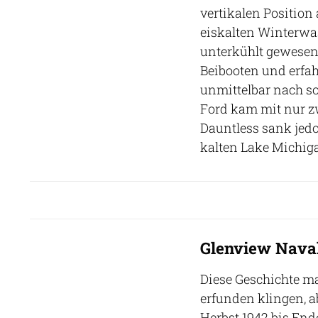
vertikalen Position 
eiskalten Winterwa
unterkühlt gewesen
Beibooten und erfah
unmittelbar nach so
Ford kam mit nur zw
Dauntless sank jedo
kalten Lake Michig
Glenview Naval
Diese Geschichte ma
erfunden klingen, a
Herbst 1942 bis End