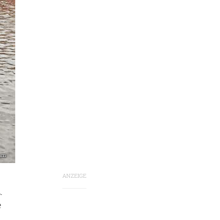
eum
ANZEIGE
.
e