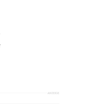
n
r
ANZEIGE