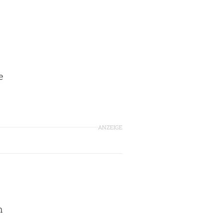
e
ANZEIGE
m