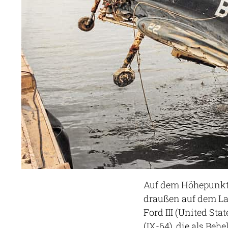
Auf dem Höhepunkt 
draußen auf dem Lak
Ford III (United St
(IX-64), die als Beh