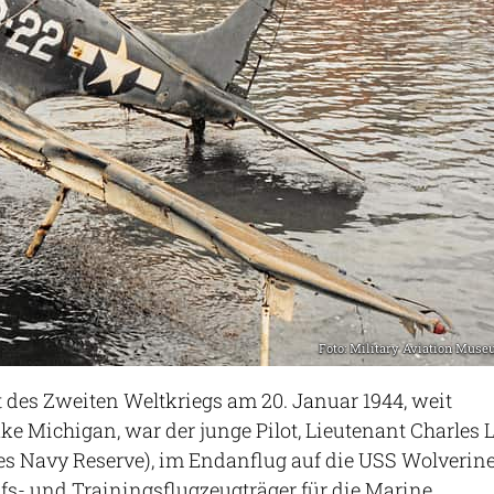
Foto: Military Aviation Mus
des Zweiten Weltkriegs am 20. Januar 1944, weit
e Michigan, war der junge Pilot, Lieutenant Charles L
ates Navy Reserve), im Endanflug auf die USS Wolverin
elfs- und Trainingsflugzeugträger für die Marine