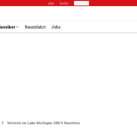
Abo
Hefte
Produkte
lassiker
Raumfahrt
Jobs
Verloren im Lake Michigan: SBD-5 Dauntless