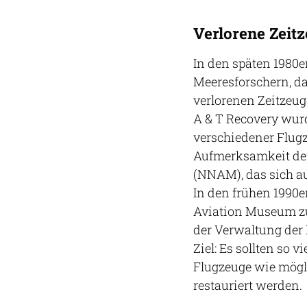
Verlorene Zeit
In den späten 1980
Meeresforschern, d
verlorenen Zeitzeu
A & T Recovery wur
verschiedener Flugz
Aufmerksamkeit der
(NNAM), das sich au
In den frühen 1990e
Aviation Museum z
der Verwaltung der
Ziel: Es sollten so 
Flugzeuge wie mögli
restauriert werden.