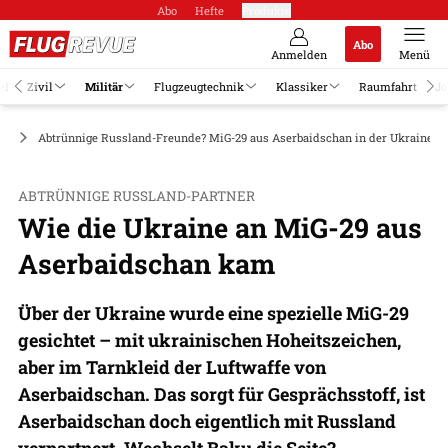
Abo
Hefte
Produkte
Abo
Anmelden
Menü
el
Zivil
Militär
Flugzeugtechnik
Klassiker
Raumfahrt
Jo
ge
Abtrünnige Russland-Freunde? MiG-29 aus Aserbaidschan in der Ukraine
ABTRÜNNIGE RUSSLAND-PARTNER
Wie die Ukraine an MiG-29 aus
Aserbaidschan kam
Über der Ukraine wurde eine spezielle MiG-29
gesichtet – mit ukrainischen Hoheitszeichen,
aber im Tarnkleid der Luftwaffe von
Aserbaidschan. Das sorgt für Gesprächsstoff, ist
Aserbaidschan doch eigentlich mit Russland
verpartnert. Wechselt Baku die Seite?