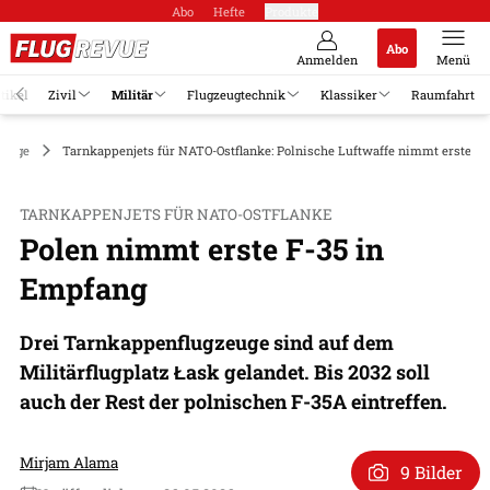
Abo
Hefte
Produkte
Abo
Anmelden
Menü
tikel
Zivil
Militär
Flugzeugtechnik
Klassiker
Raumfahrt
zeuge
Tarnkappenjets für NATO-Ostflanke: Polnische Luftwaffe nimmt erste F
TARNKAPPENJETS FÜR NATO-OSTFLANKE
Polen nimmt erste F-35 in
Empfang
Drei Tarnkappenflugzeuge sind auf dem
Militärflugplatz Łask gelandet. Bis 2032 soll
auch der Rest der polnischen F-35A eintreffen.
Mirjam Alama
9 Bilder