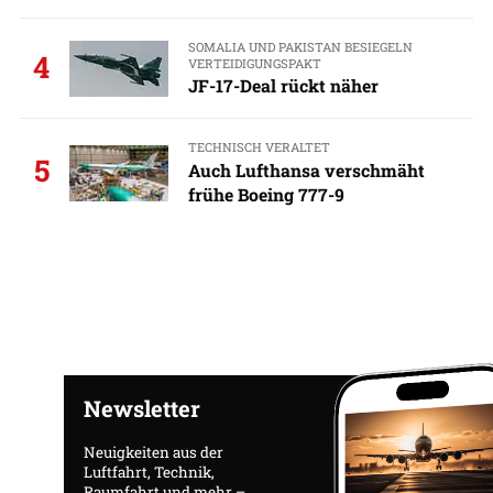
SOMALIA UND PAKISTAN BESIEGELN
4
VERTEIDIGUNGSPAKT
JF-17-Deal rückt näher
TECHNISCH VERALTET
5
Auch Lufthansa verschmäht
frühe Boeing 777-9
Newsletter
Neuigkeiten aus der
Luftfahrt, Technik,
Raumfahrt und mehr –