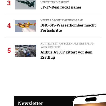
3
VERTEIDIGUNGSPAKT
JF-17-Deal rückt näher
NEUES LÖSCHFLUGZEUG IM BAU
4
DHC-515-Wasserbomber macht
Fortschritte
RÜTTELTEST AM BODEN ALS ERSTFLUG-
WEGBEREITER
5
Airbus A350F zittert vor dem
Erstflug
Newsletter