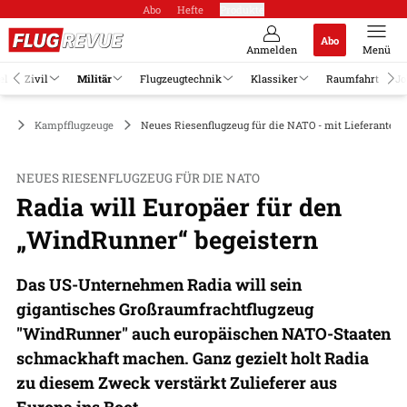
Abo
Hefte
Produkte
Abo
Anmelden
Menü
el
Zivil
Militär
Flugzeugtechnik
Klassiker
Raumfahrt
Jo
är
Kampfflugzeuge
Neues Riesenflugzeug für die NATO - mit Lieferanten 
NEUES RIESENFLUGZEUG FÜR DIE NATO
Radia will Europäer für den
„WindRunner“ begeistern
Das US-Unternehmen Radia will sein
gigantisches Großraumfrachtflugzeug
"WindRunner" auch europäischen NATO-Staaten
schmackhaft machen. Ganz gezielt holt Radia
zu diesem Zweck verstärkt Zulieferer aus
Europa ins Boot.