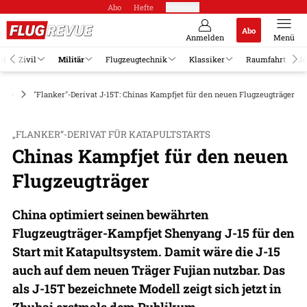
Abo
Hefte
Produkte
Abo
Anmelden
Menü
el
Zivil
Militär
Flugzeugtechnik
Klassiker
Raumfahrt
Jo
euge
"Flanker"-Derivat J-15T: Chinas Kampfjet für den neuen Flugzeugträger
„FLANKER“-DERIVAT FÜR KATAPULTSTARTS
Chinas Kampfjet für den neuen
Flugzeugträger
China optimiert seinen bewährten
Flugzeugträger-Kampfjet Shenyang J-15 für den
Start mit Katapultsystem. Damit wäre die J-15
auch auf dem neuen Träger Fujian nutzbar. Das
als J-15T bezeichnete Modell zeigt sich jetzt in
Zhuhai erstmals dem Publikum.