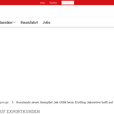
Abo
Hefte
Produkte
lassiker
Raumfahrt
Jobs
gzeuge
Russlands neuer Kampfjet Jak-130M beim Erstflug: Jakowlew hofft au
AUF EXPORTKUNDEN