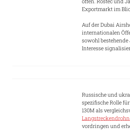
offen. Rostec und 
Exportmarkt im Bli
Auf der Dubai Airs
internationalen Öff
sowohl bestehende 
Interesse signalisie
Russische und ukra
spezifische Rolle fü
130M als vergleich
Langstreckendroh
vordringen und erh