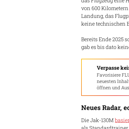
das Flugzeug eine 
von 600 Kilometern 
Landung, das Flugpr
keine technischen
Bereits Ende 2025 s
gab es bis dato keine
Verpasse ke
Favorisiere FL
neuesten Inha
öffnen und Aus
Neues Radar, e
Die Jak-130M
basie
als Standardtrainer