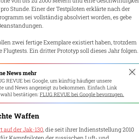
Höhe von bis zu 2000 Metern und eine Geschwindigkei
pro Stunde. Einer der Testpiloten erklärte nach der
ogramm sei vollständig absolviert worden, es gebe
 Beanstandungen.
ollen zwei fertige Exemplare existiert haben, trotzdem
 Flugtests. Ein dritter Prototyp soll dieses Jahr folgen.
ine News mehr
UG REVUE bei Google, um künftig häufiger unsere
lte und News angezeigt zu bekommen. Einfach Link
wahl bestätigen:
FLUG REVUE bei Google bevorzugen.
chte Waffen
rt auf der Jak-130
, die seit ihrer Indienststellung 2010
 für Kampfpiloten der russischen Luft- und