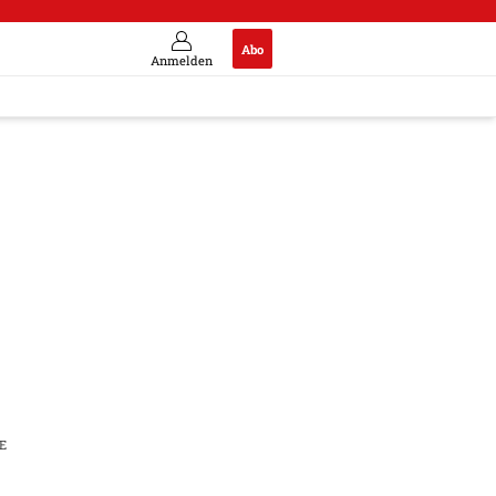
Abo
Anmelden
f Exportkunden