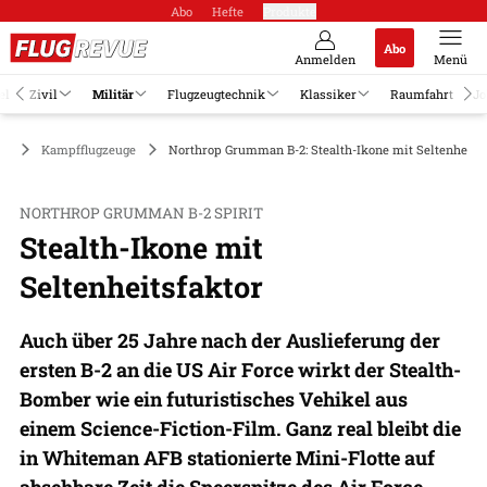
Abo
Hefte
Produkte
Abo
Anmelden
Menü
el
Zivil
Militär
Flugzeugtechnik
Klassiker
Raumfahrt
Jo
är
Kampfflugzeuge
Northrop Grumman B-2: Stealth-Ikone mit Seltenheitsf
NORTHROP GRUMMAN B-2 SPIRIT
Stealth-Ikone mit
Seltenheitsfaktor
Auch über 25 Jahre nach der Auslieferung der
ersten B-2 an die US Air Force wirkt der Stealth-
Bomber wie ein futuristisches Vehikel aus
einem Science-Fiction-Film. Ganz real bleibt die
in Whiteman AFB stationierte Mini-Flotte auf
absehbare Zeit die Speerspitze des Air Force