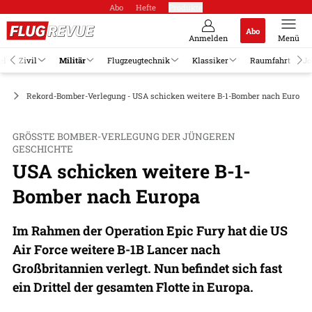
Abo
Hefte
Produkte
Abo
Anmelden
Menü
el
Zivil
Militär
Flugzeugtechnik
Klassiker
Raumfahrt
Jo
ge
Rekord-Bomber-Verlegung - USA schicken weitere B-1-Bomber nach Europa
GRÖSSTE BOMBER-VERLEGUNG DER JÜNGEREN G
ESCHICHTE
USA schicken weitere B-1-
Bomber nach Europa
Im Rahmen der Operation Epic Fury hat die US
Air Force weitere B-1B Lancer nach
Großbritannien verlegt. Nun befindet sich fast
ein Drittel der gesamten Flotte in Europa.