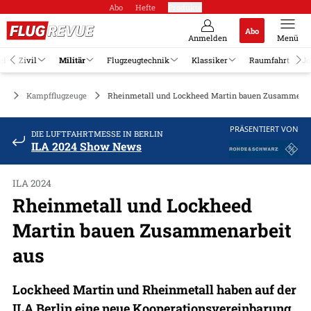
Abo
Hefte
Produkte
Abo
Anmelden
Menü
el
Zivil
Militär
Flugzeugtechnik
Klassiker
Raumfahrt
Jo
är
Kampfflugzeuge
Rheinmetall und Lockheed Martin bauen Zusammenar
PRÄSENTIERT VON
DIE LUFTFAHRTMESSE IN BERLIN
ILA 2024 Show News
ILA 2024
Rheinmetall und Lockheed
Martin bauen Zusammenarbeit
aus
Lockheed Martin und Rheinmetall haben auf der
ILA Berlin eine neue Kooperationsvereinbarung