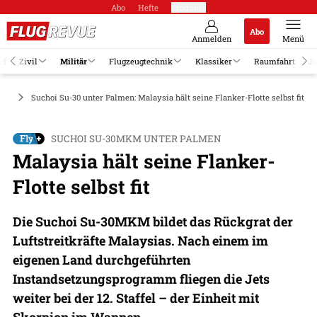
Abo
Hefte
Produkte
Abo
Anmelden
Menü
el
Zivil
Militär
Flugzeugtechnik
Klassiker
Raumfahrt
Jo
uge
Suchoi Su-30 unter Palmen: Malaysia hält seine Flanker-Flotte selbst fit
SUCHOI SU-30MKM UNTER PALMEN
Malaysia hält seine Flanker-
Flotte selbst fit
Die Suchoi Su-30MKM bildet das Rückgrat der
Luftstreitkräfte Malaysias. Nach einem im
eigenen Land durchgeführten
Instandsetzungsprogramm fliegen die Jets
weiter bei der 12. Staffel – der Einheit mit
Skorpion im Wappen.