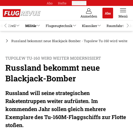
Abo
Hefte
Produkte
Abo
Anmelden
Menü
el
Zivil
Militär
Flugzeugtechnik
Klassiker
Raumfahrt
Jo
ge
Russland bekommt neue Blackjack-Bomber - Tupolew Tu-160 wird weiter m
TUPOLEW TU-160 WIRD WEITER MODERNISIERT
Russland bekommt neue
Blackjack-Bomber
Russland will seine strategischen
Raketentruppen weiter aufrüsten. Im
kommenden Jahr sollen gleich mehrere
Exemplare des Tu-160M-Flaggschiffs zur Flotte
stoßen.