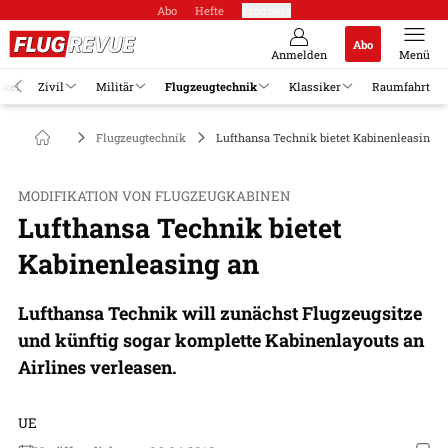
Abo
Hefte
Produkte
Abo
Anmelden
Menü
ikel
Zivil
Militär
Flugzeugtechnik
Klassiker
Raumfahrt
Flugzeugtechnik
Lufthansa Technik bietet Kabinenleasing a
MODIFIKATION VON FLUGZEUGKABINEN
Lufthansa Technik bietet
Kabinenleasing an
Lufthansa Technik will zunächst Flugzeugsitze
und künftig sogar komplette Kabinenlayouts an
Airlines verleasen.
UE