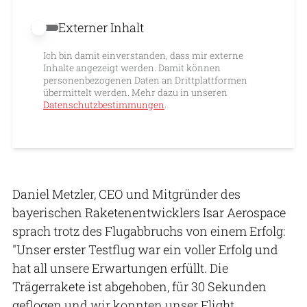
Externer Inhalt
Externer Inhalt erlauben
Ich bin damit einverstanden, dass mir externe
Inhalte angezeigt werden. Damit können
personenbezogenen Daten an Drittplattformen
übermittelt werden. Mehr dazu in unseren
Datenschutzbestimmungen
.
Daniel Metzler, CEO und Mitgründer des
bayerischen Raketenentwicklers Isar Aerospace
sprach trotz des Flugabbruchs von einem Erfolg:
"Unser erster Testflug war ein voller Erfolg und
hat all unsere Erwartungen erfüllt. Die
Trägerrakete ist abgehoben, für 30 Sekunden
geflogen und wir konnten unser Flight