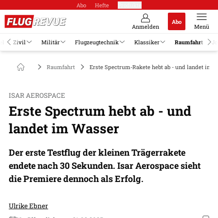
Abo
Hefte
Produkte
Abo
Anmelden
Menü
el
Zivil
Militär
Flugzeugtechnik
Klassiker
Raumfahrt
Jo
Raumfahrt
Erste Spectrum-Rakete hebt ab - und landet im 
ISAR AEROSPACE
Erste Spectrum hebt ab - und
landet im Wasser
Der erste Testflug der kleinen Trägerrakete
endete nach 30 Sekunden. Isar Aerospace sieht
die Premiere dennoch als Erfolg.
Ulrike Ebner