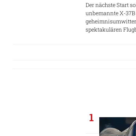
Der nächste Start s
unbemannte X-37B wa
geheimnisumwitterte
spektakulären Flug
1