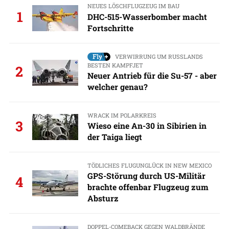
NEUES LÖSCHFLUGZEUG IM BAU
1
DHC-515-Wasserbomber macht
Fortschritte
VERWIRRUNG UM RUSSLANDS
BESTEN KAMPFJET
2
Neuer Antrieb für die Su-57 - aber
welcher genau?
WRACK IM POLARKREIS
3
Wieso eine An-30 in Sibirien in
der Taiga liegt
TÖDLICHES FLUGUNGLÜCK IN NEW MEXICO
GPS-Störung durch US-Militär
4
brachte offenbar Flugzeug zum
Absturz
DOPPEL-COMEBACK GEGEN WALDBRÄNDE