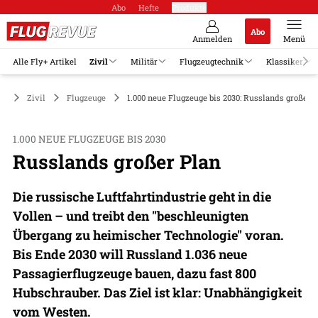
Abo
Hefte
Produkte
Abo
Anmelden
Menü
Alle Fly+ Artikel
Zivil
Militär
Flugzeugtechnik
Klassiker
Zivil
Flugzeuge
1.000 neue Flugzeuge bis 2030: Russlands großer 
1.000 NEUE FLUGZEUGE BIS 2030
Russlands großer Plan
Die russische Luftfahrtindustrie geht in die
Vollen – und treibt den "beschleunigten
Übergang zu heimischer Technologie" voran.
Bis Ende 2030 will Russland 1.036 neue
Passagierflugzeuge bauen, dazu fast 800
Hubschrauber. Das Ziel ist klar: Unabhängigkeit
vom Westen.