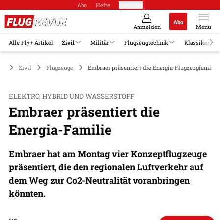
Abo
Hefte
Produkte
Abo
Anmelden
Menü
Alle Fly+ Artikel
Zivil
Militär
Flugzeugtechnik
Klassiker
Zivil
Flugzeuge
Embraer präsentiert die Energia-Flugzeugfamilie
ELEKTRO, HYBRID UND WASSERSTOFF
Embraer präsentiert die
Energia-Familie
Embraer hat am Montag vier Konzeptflugzeuge
präsentiert, die den regionalen Luftverkehr auf
dem Weg zur Co2-Neutralität voranbringen
könnten.