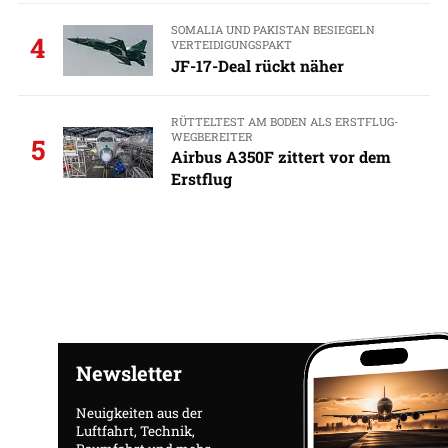
SOMALIA UND PAKISTAN BESIEGELN
4
VERTEIDIGUNGSPAKT
JF-17-Deal rückt näher
RÜTTELTEST AM BODEN ALS ERSTFLUG-
WEGBEREITER
5
Airbus A350F zittert vor dem
Erstflug
Newsletter
Neuigkeiten aus der
Luftfahrt, Technik,