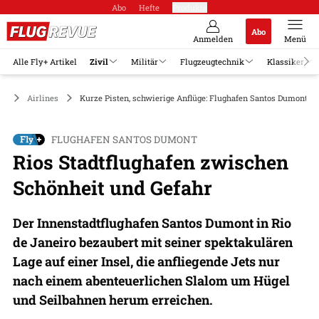
Abo
Hefte
Produkte
Abo
Anmelden
Menü
Alle Fly+ Artikel
Zivil
Militär
Flugzeugtechnik
Klassiker
il
Airlines
Kurze Pisten, schwierige Anflüge: Flughafen Santos Dumont in
FLUGHAFEN SANTOS DUMONT
Rios Stadtflughafen zwischen
Schönheit und Gefahr
Der Innenstadtflughafen Santos Dumont in Rio
de Janeiro bezaubert mit seiner spektakulären
Lage auf einer Insel, die anfliegende Jets nur
nach einem abenteuerlichen Slalom um Hügel
und Seilbahnen herum erreichen.