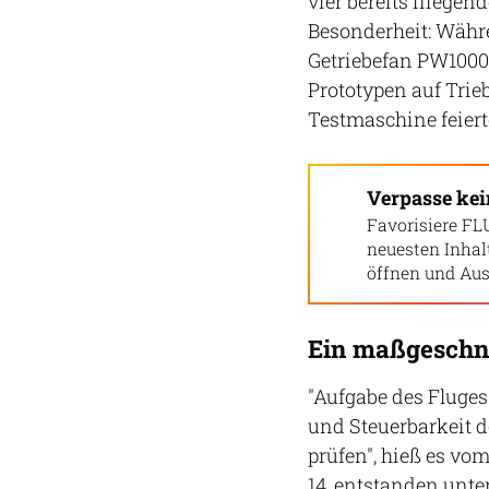
vier bereits fliege
Besonderheit: Währe
Getriebefan PW1000G
Prototypen auf Trie
Testmaschine feier
Verpasse ke
Favorisiere FL
neuesten Inha
öffnen und Aus
Ein maßgeschn
"Aufgabe des Fluges 
und Steuerbarkeit 
prüfen", hieß es vo
14, entstanden unte