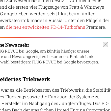
nden Schwestermaschinen besitzt "Nummer 5" eine
nd die ersten vier Flugzeuge von Pratt & Whitneys
 angetrieben werden, setzt Irkut beim fünften
bwerkstechnik made in Russia: Unter den Flügeln der
ten
die neu entwickelten PD-14-Turbofans
Premiere.
ine News mehr
UG REVUE bei Google, um künftig häufiger unsere
lte und News angezeigt zu bekommen. Einfach Link
wahl bestätigen:
FLUG REVUE bei Google bevorzugen.
eidertes Triebwerk
war es, die Betriebsarten des Triebwerks, die Stabilitä
des Flugzeugs sowie die Funktion der Systeme zu
m Hersteller im Nachgang des Jungfernfluges. Das PD-
r dem Dach der staatlichen United Engine Corporation