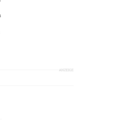
m
&
ANZEIGE