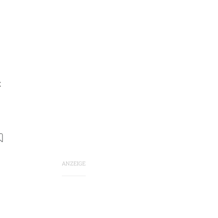
t
ANZEIGE
n