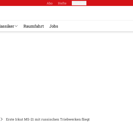
Abo
Hefte
Produkte
lassiker
Raumfahrt
Jobs
Erste Irkut MS-21 mit russischen Triebwerken fliegt