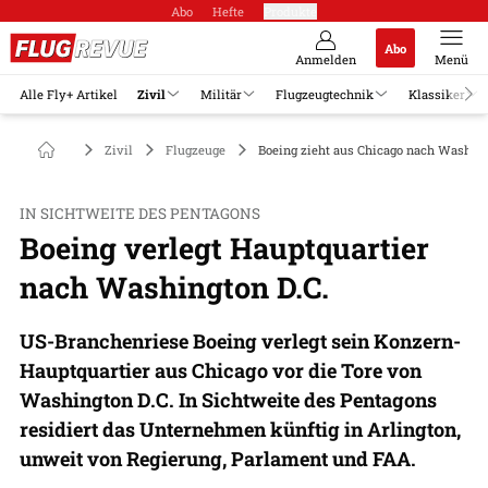
Abo
Hefte
Produkte
Abo
Anmelden
Menü
Alle Fly+ Artikel
Zivil
Militär
Flugzeugtechnik
Klassiker
Zivil
Flugzeuge
Boeing zieht aus Chicago nach Washin
IN SICHTWEITE DES PENTAGONS
Boeing verlegt Hauptquartier
nach Washington D.C.
US-Branchenriese Boeing verlegt sein Konzern-
Hauptquartier aus Chicago vor die Tore von
Washington D.C. In Sichtweite des Pentagons
residiert das Unternehmen künftig in Arlington,
unweit von Regierung, Parlament und FAA.