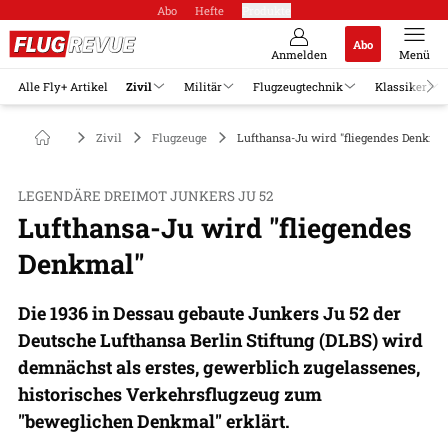
Abo
Hefte
Produkte
Abo
Anmelden
Menü
Alle Fly+ Artikel
Zivil
Militär
Flugzeugtechnik
Klassiker
Zivil
Flugzeuge
Lufthansa-Ju wird "fliegendes Denkma
LEGENDÄRE DREIMOT JUNKERS JU 52
Lufthansa-Ju wird "fliegendes
Denkmal"
Die 1936 in Dessau gebaute Junkers Ju 52 der
Deutsche Lufthansa Berlin Stiftung (DLBS) wird
demnächst als erstes, gewerblich zugelassenes,
historisches Verkehrsflugzeug zum
"beweglichen Denkmal" erklärt.