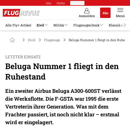
Abo
Hefte
Produkte
Abo
Anmelden
Menü
Alle Fly+ Artikel
Zivil
Militär
Flugzeugtechnik
Klassiker
Zivil
Flugzeuge
Beluga Nummer 1 fliegt in den Ruhest
LETZTER EINSATZ
Beluga Nummer 1 fliegt in den
Ruhestand
Ein zweiter Airbus Beluga A300-600ST verlässt
die Werksflotte. Die F-GSTA war 1995 die erste
Vertreterin ihrer Generation. Was mit dem
Frachter passiert, ist noch nicht klar – erstmal
wird er eingelagert.