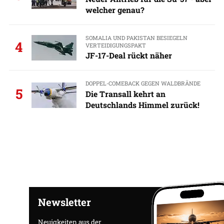
welcher genau?
SOMALIA UND PAKISTAN BESIEGELN
4
VERTEIDIGUNGSPAKT
JF-17-Deal rückt näher
DOPPEL-COMEBACK GEGEN WALDBRÄNDE
5
Die Transall kehrt an
Deutschlands Himmel zurück!
Newsletter
Neuigkeiten aus der