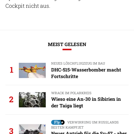
Cockpit nicht aus.
MEIST GELESEN
NEUES LÖSCHFLUGZEUG IM BAU
1
DHC-515-Wasserbomber macht
Fortschritte
WRACK IM POLARKREIS
2
Wieso eine An-30 in Sibirien in
der Taiga liegt
VERWIRRUNG UM RUSSLANDS
BESTEN KAMPFJET
3
Neuer Antrieb für die Su-57 - aber