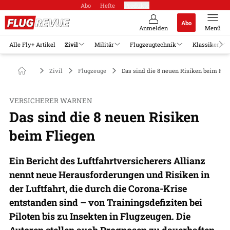
Abo
Hefte
Produkte
Abo
Anmelden
Menü
Alle Fly+ Artikel
Zivil
Militär
Flugzeugtechnik
Klassiker
Zivil
Flugzeuge
Das sind die 8 neuen Risiken beim Fli
VERSICHERER WARNEN
Das sind die 8 neuen Risiken
beim Fliegen
Ein Bericht des Luftfahrtversicherers Allianz
nennt neue Herausforderungen und Risiken in
der Luftfahrt, die durch die Corona-Krise
entstanden sind – von Trainingsdefiziten bei
Piloten bis zu Insekten in Flugzeugen. Die
Autoren stellen auch Prognosen zu dauerhaften