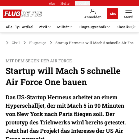
Abo
Hefte
Produkte
Abo
Anmelden
Menü
Alle Fly+ Artikel
Zivil
Militär
Flugzeugtechnik
Klassiker
Zivil
Flugzeuge
Startup Hermeus will Mach 5 schnelle Air Force 
MIT DEM SEGEN DER AIR FORCE
Startup will Mach 5 schnelle
Air Force One bauen
Das US-Startup Hermeus arbeitet an einem
Hyperschalljet, der mit Mach 5 in 90 Minuten
von New York nach Paris fliegen soll. Der
prototyp des Triebwerks wird bereits getestet.
Jetzt hat das Projekt das Interesse der US Air
Force geweckt.