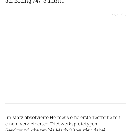
der Boeing 747-8 antritt.
ANZEIGE
Hermeus
Im März absolvierte Hermeus eine erste Testreihe mit
einem verkleinerten Triebwerksprototypen.
Geschwindigkeiten bis Mach 3,3 wurden dabei