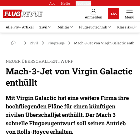
Abo
Hefte
Produkte
Abo
Anmelden
Menü
Alle Fly+ Artikel
Zivil
Militär
Flugzeugtechnik
Klassiker
Zivil
Flugzeuge
Mach-3-Jet von Virgin Galactic enthüll
NEUER ÜBERSCHALL-ENTWURF
Mach-3-Jet von Virgin Galactic
enthüllt
Mit Virgin Galactic hat eine weitere Firma ihre
hochfliegenden Pläne für einen künftigen
zivilen Überschalljet enthüllt. Der Mach 3
schnelle Flugzeugentwurf soll seinen Antrieb
von Rolls-Royce erhalten.