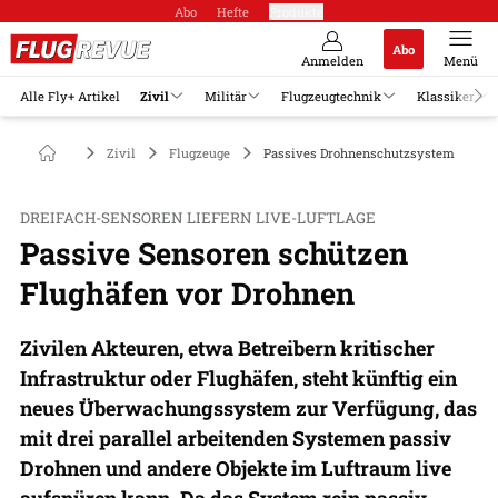
Abo
Hefte
Produkte
Abo
Anmelden
Menü
Alle Fly+ Artikel
Zivil
Militär
Flugzeugtechnik
Klassiker
Zivil
Flugzeuge
Passives Drohnenschutzsystem
DREIFACH-SENSOREN LIEFERN LIVE-LUFTLAGE
Passive Sensoren schützen
Flughäfen vor Drohnen
Zivilen Akteuren, etwa Betreibern kritischer
Infrastruktur oder Flughäfen, steht künftig ein
neues Überwachungssystem zur Verfügung, das
mit drei parallel arbeitenden Systemen passiv
Drohnen und andere Objekte im Luftraum live
aufspüren kann. Da das System rein passiv