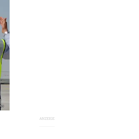
bus
ANZEIGE