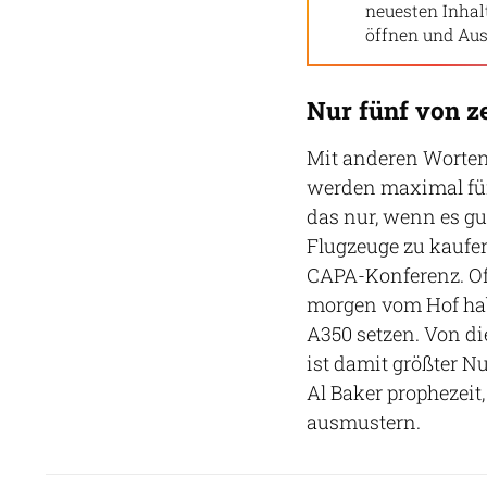
neuesten Inha
öffnen und Aus
Nur fünf von z
Mit anderen Worten:
werden maximal fün
das nur, wenn es gu
Flugzeuge zu kaufen
CAPA-Konferenz. Off
morgen vom Hof hab
A350 setzen. Von di
ist damit größter N
Al Baker prophezeit
ausmustern.