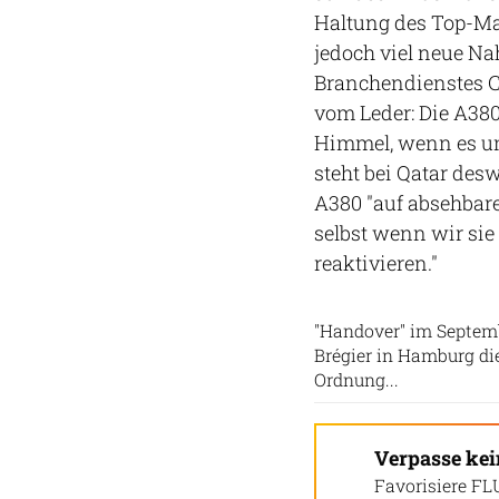
Haltung des Top-Man
jedoch viel neue Na
Branchendienstes C
vom Leder: Die A380
Himmel, wenn es um 
steht bei Qatar des
A380 "auf absehbare 
selbst wenn wir sie 
reaktivieren."
"Handover" im Septem
Brégier in Hamburg di
Ordnung...
Verpasse ke
Favorisiere FL