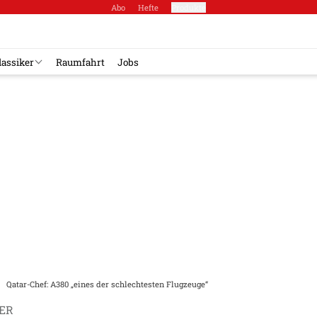
Abo
Hefte
Produkte
lassiker
Raumfahrt
Jobs
Qatar-Chef: A380 „eines der schlechtesten Flugzeuge“
ER