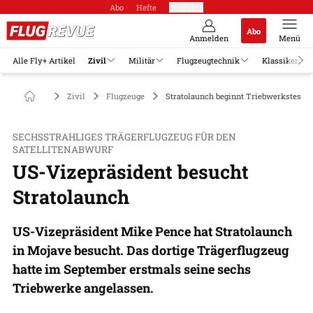
Abo
Hefte
Produkte
Abo
Anmelden
Menü
Alle Fly+ Artikel
Zivil
Militär
Flugzeugtechnik
Klassiker
Zivil
Flugzeuge
Stratolaunch beginnt Triebwerkstests
SECHSSTRAHLIGES TRÄGERFLUGZEUG FÜR DEN
SATELLITENABWURF
US-Vizepräsident besucht
Stratolaunch
US-Vizepräsident Mike Pence hat Stratolaunch
in Mojave besucht. Das dortige Trägerflugzeug
hatte im September erstmals seine sechs
Triebwerke angelassen.