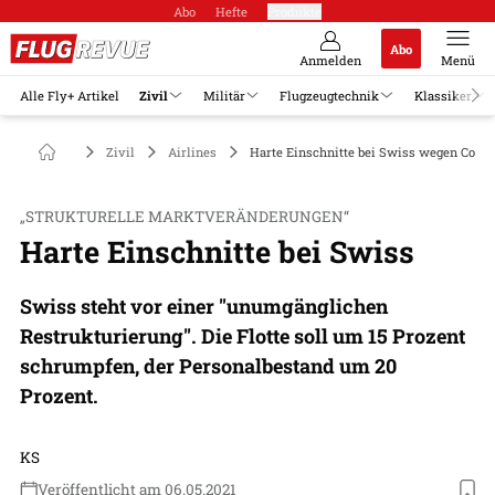
Abo
Hefte
Produkte
Abo
Anmelden
Menü
Alle Fly+ Artikel
Zivil
Militär
Flugzeugtechnik
Klassiker
Zivil
Airlines
Harte Einschnitte bei Swiss wegen Coro
„STRUKTURELLE MARKTVERÄNDERUNGEN“
Harte Einschnitte bei Swiss
Swiss steht vor einer "unumgänglichen
Restrukturierung". Die Flotte soll um 15 Prozent
schrumpfen, der Personalbestand um 20
Prozent.
KS
Veröffentlicht am 06.05.2021