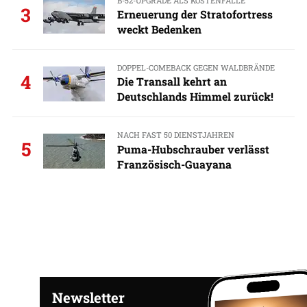
B-52-UPGRADE ALS KOSTENFALLE
3
Erneuerung der Stratofortress
weckt Bedenken
DOPPEL-COMEBACK GEGEN WALDBRÄNDE
4
Die Transall kehrt an
Deutschlands Himmel zurück!
NACH FAST 50 DIENSTJAHREN
5
Puma-Hubschrauber verlässt
Französisch-Guayana
Newsletter