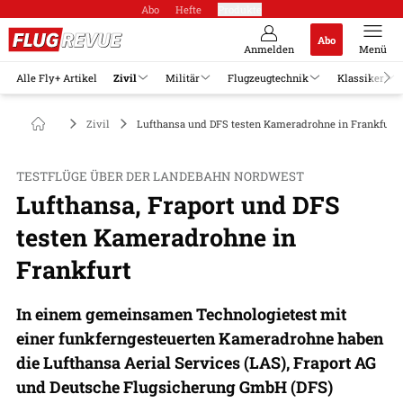
Abo
Hefte
Produkte
Abo
Anmelden
Menü
Alle Fly+ Artikel
Zivil
Militär
Flugzeugtechnik
Klassiker
Zivil
Lufthansa und DFS testen Kameradrohne in Frankfurt
TESTFLÜGE ÜBER DER LANDEBAHN NORDWEST
Lufthansa, Fraport und DFS
testen Kameradrohne in
Frankfurt
In einem gemeinsamen Technologietest mit
einer funkferngesteuerten Kameradrohne haben
die Lufthansa Aerial Services (LAS), Fraport AG
und Deutsche Flugsicherung GmbH (DFS)