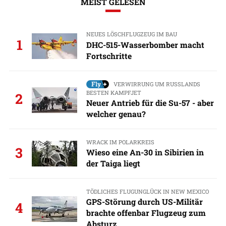
MEIST GELESEN
NEUES LÖSCHFLUGZEUG IM BAU
1
DHC-515-Wasserbomber macht
Fortschritte
VERWIRRUNG UM RUSSLANDS
BESTEN KAMPFJET
2
Neuer Antrieb für die Su-57 - aber
welcher genau?
WRACK IM POLARKREIS
3
Wieso eine An-30 in Sibirien in
der Taiga liegt
TÖDLICHES FLUGUNGLÜCK IN NEW MEXICO
GPS-Störung durch US-Militär
4
brachte offenbar Flugzeug zum
Absturz