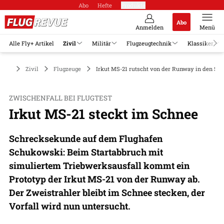
Abo
Hefte
Produkte
Abo
Anmelden
Menü
Alle Fly+ Artikel
Zivil
Militär
Flugzeugtechnik
Klassiker
Zivil
Flugzeuge
Irkut MS-21 rutscht von der Runway in den Sc
ZWISCHENFALL BEI FLUGTEST
Irkut MS-21 steckt im Schnee
Schrecksekunde auf dem Flughafen
Schukowski: Beim Startabbruch mit
simuliertem Triebwerksausfall kommt ein
Prototyp der Irkut MS-21 von der Runway ab.
Der Zweistrahler bleibt im Schnee stecken, der
Vorfall wird nun untersucht.