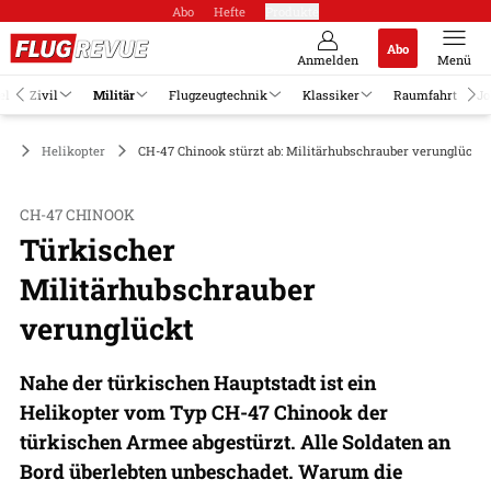
Abo
Hefte
Produkte
Abo
Anmelden
Menü
el
Zivil
Militär
Flugzeugtechnik
Klassiker
Raumfahrt
Jo
är
Helikopter
CH-47 Chinook stürzt ab: Militärhubschrauber verunglückt 
CH-47 CHINOOK
Türkischer
Militärhubschrauber
verunglückt
Nahe der türkischen Hauptstadt ist ein
Helikopter vom Typ CH-47 Chinook der
türkischen Armee abgestürzt. Alle Soldaten an
Bord überlebten unbeschadet. Warum die