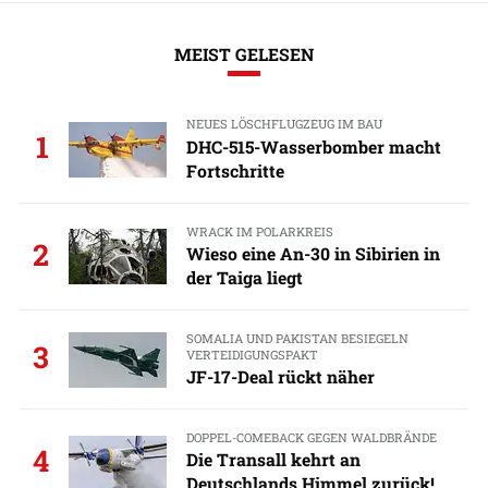
MEIST GELESEN
NEUES LÖSCHFLUGZEUG IM BAU
1
DHC-515-Wasserbomber macht
Fortschritte
WRACK IM POLARKREIS
2
Wieso eine An-30 in Sibirien in
der Taiga liegt
SOMALIA UND PAKISTAN BESIEGELN
3
VERTEIDIGUNGSPAKT
JF-17-Deal rückt näher
DOPPEL-COMEBACK GEGEN WALDBRÄNDE
4
Die Transall kehrt an
Deutschlands Himmel zurück!