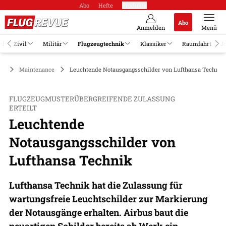
Abo
Hefte
Produkte
Abo
Anmelden
Menü
el
Zivil
Militär
Flugzeugtechnik
Klassiker
Raumfahrt
J
ik
Maintenance
Leuchtende Notausgangsschilder von Lufthansa Technik
FLUGZEUGMUSTERÜBERGREIFENDE ZULASSUNG
ERTEILT
Leuchtende
Notausgangsschilder von
Lufthansa Technik
Lufthansa Technik hat die Zulassung für
wartungsfreie Leuchtschilder zur Markierung
der Notausgänge erhalten. Airbus baut die
neuartigen Schilder bereits ab Werk ein.