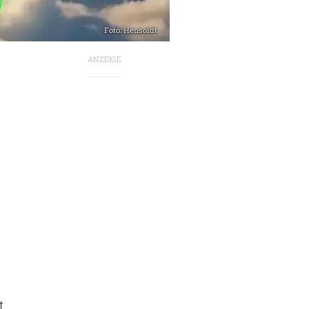
Foto: Hensoldt
ANZEIGE
t