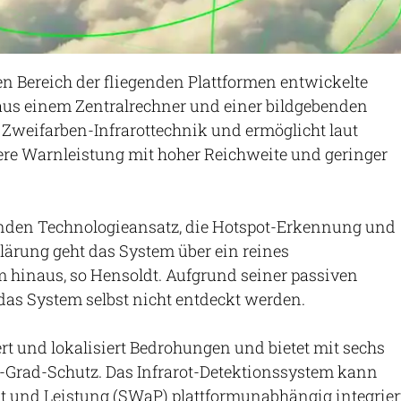
n Bereich der fliegenden Plattformen entwickelte
aus einem Zentralrechner und einer bildgebenden
it Zweifarben-Infrarottechnik und ermöglicht laut
sere Warnleistung mit hoher Reichweite und geringer
nden Technologieansatz, die Hotspot-Erkennung und
lärung geht das System über ein reines
hinaus, so Hensoldt. Aufgrund seiner passiven
das System selbst nicht entdeckt werden.
rt und lokalisiert Bedrohungen und bietet mit sechs
-Grad-Schutz. Das Infrarot-Detektionssystem kann
t und Leistung (SWaP) plattformunabhängig integrier