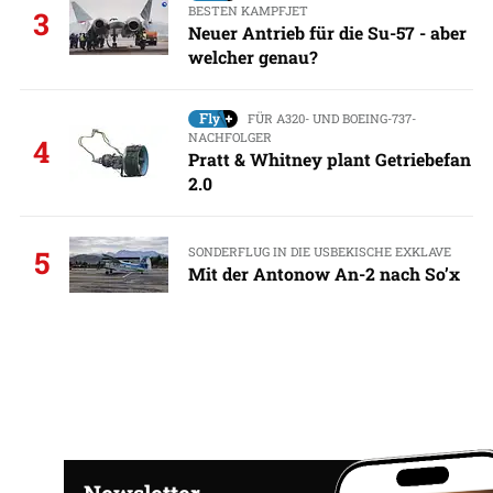
BESTEN KAMPFJET
3
Neuer Antrieb für die Su-57 - aber
welcher genau?
FÜR A320- UND BOEING-737-
NACHFOLGER
4
Pratt & Whitney plant Getriebefan
2.0
SONDERFLUG IN DIE USBEKISCHE EXKLAVE
5
Mit der Antonow An-2 nach So’x