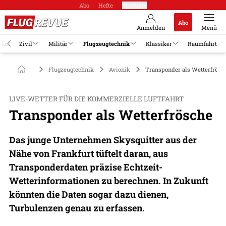
Abo
Hefte
Produkte
Abo
Anmelden
Menü
ikel
Zivil
Militär
Flugzeugtechnik
Klassiker
Raumfahrt
Flugzeugtechnik
Avionik
Transponder als Wetterfrösc
LIVE-WETTER FÜR DIE KOMMERZIELLE LUFTFAHRT
Transponder als Wetterfrösche
Das junge Unternehmen Skysquitter aus der
Nähe von Frankfurt tüftelt daran, aus
Transponderdaten präzise Echtzeit-
Wetterinformationen zu berechnen. In Zukunft
könnten die Daten sogar dazu dienen,
Turbulenzen genau zu erfassen.