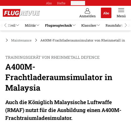
Abo
Hefte
Produkte
Abo
Anmelden
Menü
el
Zivil
Militär
Flugzeugtechnik
Klassiker
Raumfahrt
J
ik
Maintenance
A400M-Frachtladeraumsimulator von Rheinmetall in Ma
TRAININGSGERÄT VON RHEINMETALL DEFENCE
A400M-
Frachtladeraumsimulator in
Malaysia
Auch die Königlich Malaysische Luftwaffe
(RMAF) nutzt für die Ausbildung einen A400M-
Frachtraiumladesimulator.