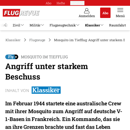
Abo
Hefte
Produkte
Abo
Anmelden
Menü
tikel
Zivil
Militär
Flugzeugtechnik
Klassiker
Raumfahrt
Klassiker
Flugzeuge
Mosquito im Tiefflug: Angriff unter starkem Be
MOSQUITO IM TIEFFLUG
Angriff unter starkem
Beschuss
INHALT VON
Im Februar 1944 startete eine australische Crew
mit ihrer Mosquito zum Angriff auf deutsche V-
1-Basen in Frankreich. Ein Kommando, das sie
an ihre Grenzen brachte und fast das Leben