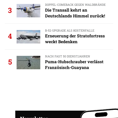
DOPPEL-COMEBACK GEGEN WALDBRÄNDE
3
Die Transall kehrt an
Deutschlands Himmel zurück!
B-52-UPGRADE ALS KOSTENFALLE
4
Erneuerung der Stratofortress
weckt Bedenken
NACH FAST 50 DIENSTJAHREN
5
Puma-Hubschrauber verlässt
Französisch-Guayana