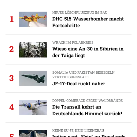
NEUES LÖSCHFLUGZEUG IM BAU
1
DHC-515-Wasserbomber macht
Fortschritte
WRACK IM POLARKREIS
2
Wieso eine An-30 in Sibirien in
der Taiga liegt
SOMALIA UND PAKISTAN BESIEGELN
3
VERTEIDIGUNGSPAKT
JF-17-Deal rückt näher
DOPPEL-COMEBACK GEGEN WALDBRÄNDE
4
Die Transall kehrt an
Deutschlands Himmel zurück!
KEINE SU-57, KEIN LIZENZBAU
5
Indien sagt „Nein“ zu Russlands