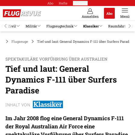
Abo
Hefte
Produkte
Abo
Anmelden
Menü
el
Zivil
Militär
Flugzeugtechnik
Klassiker
Raumfahrt
Jo
er
Flugzeuge
Tief und laut: General Dynamics F-111 über Surfers Paradise
SPEKTAKULÄRE VORFÜHRUNG ÜBER AUSTRALIEN
Tief und laut: General
Dynamics F-111 über Surfers
Paradise
INHALT VON
Im Jahr 2008 flog eine General Dynamics F-111
der Royal Australian Air Force eine
spektakuläre Vorführung über Surfers Paradise