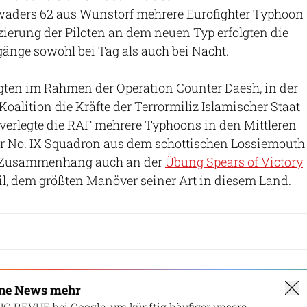
waders 62 aus Wunstorf mehrere Eurofighter Typhoon
izierung der Piloten an dem neuen Typ erfolgten die
änge sowohl bei Tag als auch bei Nacht.
gten im Rahmen der Operation Counter Daesh, in der
Koalition die Kräfte der Terrormiliz Islamischer Staat
 verlegte die RAF mehrere Typhoons in den Mittleren
er No. IX Squadron aus dem schottischen Lossiemouth
 Zusammenhang auch an der
Übung Spears of Victory
il, dem größten Manöver seiner Art in diesem Land.
ine News mehr
UG REVUE bei Google, um künftig häufiger unsere