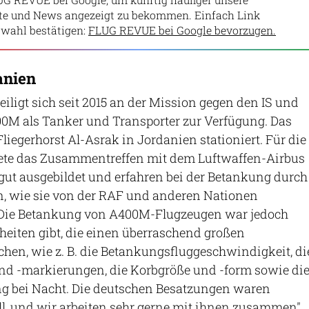
lte und News angezeigt zu bekommen. Einfach Link
wahl bestätigen:
FLUG REVUE bei Google bevorzugen.
anien
iligt sich seit 2015 an der Mission gegen den IS und
A400M als Tanker und Transporter zur Verfügung. Das
liegerhorst Al-Asrak in Jordanien stationiert. Für die
ete das Zusammentreffen mit dem Luftwaffen-Airbus
gut ausgebildet und erfahren bei der Betankung durch
, wie sie von der RAF und anderen Nationen
 Die Betankung von A400M-Flugzeugen war jedoch
nheiten gibt, die einen überraschend großen
en, wie z. B. die Betankungsfluggeschwindigkeit, di
nd -markierungen, die Korbgröße und -form sowie di
g bei Nacht. Die deutschen Besatzungen waren
ll, und wir arbeiten sehr gerne mit ihnen zusammen",