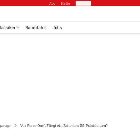
Abo
Hefte
Produkte
lassiker
Raumfahrt
Jobs
gzeuge
"Air Force One": Fliegt ein Brite den US-Präsidenten?