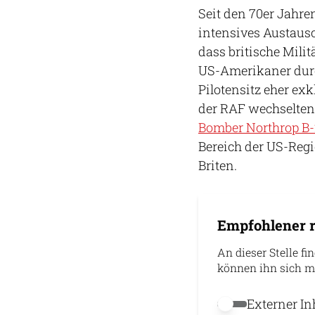
Seit den 70er Jahre
intensives Austausc
dass britische Mili
US-Amerikaner durc
Pilotensitz eher e
der RAF wechselten
Bomber Northrop B-2
Bereich der US-Regi
Briten.
Empfohlener r
An dieser Stelle fi
können ihn sich m
Externer In
Externer Inhalt 