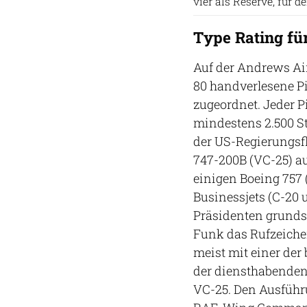
vier als Reserve, für de
Type Rating für
Auf der Andrews Air
80 handverlesene Pi
zugeordnet. Jeder Pi
mindestens 2.500 S
der US-Regierungsf
747-200B (VC-25) a
einigen Boeing 757 
Businessjets (C-20 
Präsidenten grundsät
Funk das Rufzeichen
meist mit einer der
der diensthabenden
VC-25. Den Ausführu