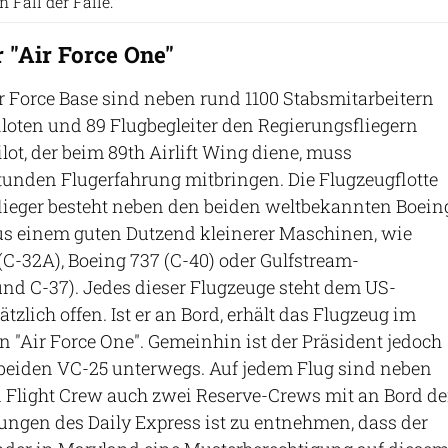
n Fall der Fälle.
 "Air Force One"
 Force Base sind neben rund 1100 Stabsmitarbeitern
loten und 89 Flugbegleiter den Regierungsfliegern
lot, der beim 89th Airlift Wing diene, muss
tunden Flugerfahrung mitbringen. Die Flugzeugflotte
lieger besteht neben den beiden weltbekannten Boein
us einem guten Dutzend kleinerer Maschinen, wie
(C-32A), Boeing 737 (C-40) oder Gulfstream-
und C-37). Jedes dieser Flugzeuge steht dem US-
zlich offen. Ist er an Bord, erhält das Flugzeug im
 "Air Force One". Gemeinhin ist der Präsident jedoch
 beiden VC-25 unterwegs. Auf jedem Flug sind neben
 Flight Crew auch zwei Reserve-Crews mit an Bord de
ngen des Daily Express ist zu entnehmen, dass der