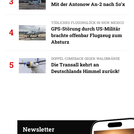
3
Mit der Antonow An-2 nach So’x
TÖDLICHES FLUGUNGLÜCK IN NEW MEXICO
GPS-Störung durch US-Militär
4
brachte offenbar Flugzeug zum
Absturz
DOPPEL-COMEBACK GEGEN WALDBRÄNDE
5
Die Transall kehrt an
Deutschlands Himmel zurück!
Newsletter