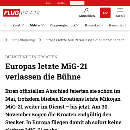
Abo
Hefte
Produkte
Abo
Anmelden
Menü
tikel
Zivil
Militär
Flugzeugtechnik
Klassiker
Raumfahrt
är
Kampfflugzeuge
Europas letzte MiG-21 verlassen die Bühne: Ende in Kr
DIENSTENDE IN KROATIEN
Europas letzte MiG-21
verlassen die Bühne
Ihren offiziellen Abschied feierten sie schon im
Mai, trotzdem blieben Kroatiens letzte Mikojan
MiG-21 weiter im Dienst – bis jetzt. Am 30.
November zogen die Kroaten endgültig den
Stecker. In Europa fliegen damit ab sofort keine
aktiven MiG-21 mehr.