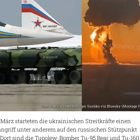
Foto: Patrick Hoeveler, Igor Sushko via Bluesky (Montage 
 März starteten die ukrainischen Streitkräfte einen
griff unter anderem auf den russischen Stützpunkt
 Dort sind die Tupolew-Bomber Tu-95 Bear und Tu-160