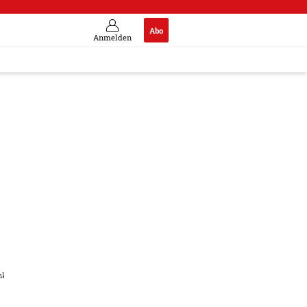
Abo
Anmelden
nkt Engels an