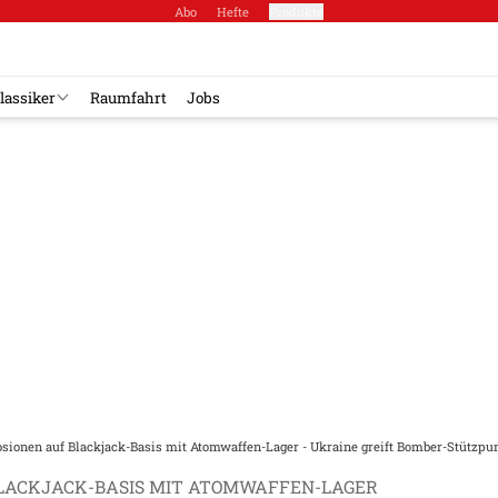
Abo
Hefte
Produkte
lassiker
Raumfahrt
Jobs
sionen auf Blackjack-Basis mit Atomwaffen-Lager - Ukraine greift Bomber-Stützpu
LACKJACK-BASIS MIT ATOMWAFFEN-LAGER