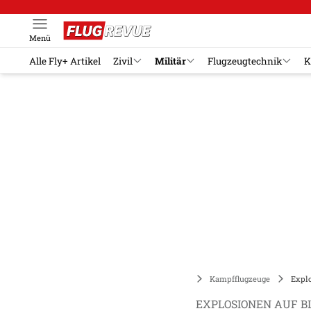
Menü
Alle Fly+ Artikel
Zivil
Militär
Flugzeugtechnik
K
Militär
Kampfflugzeuge
Explo
EXPLOSIONEN AUF B