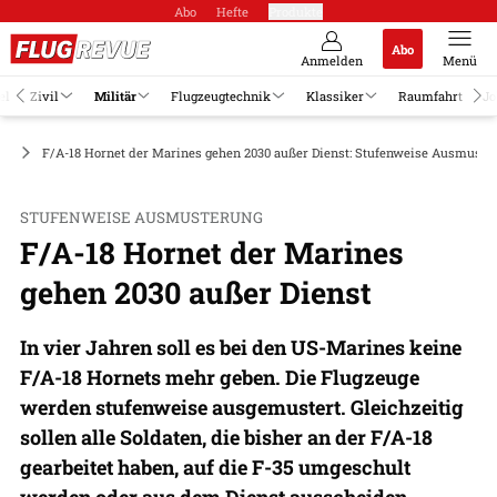
Abo
Hefte
Produkte
Abo
Anmelden
Menü
el
Zivil
Militär
Flugzeugtechnik
Klassiker
Raumfahrt
Jo
ge
F/A-18 Hornet der Marines gehen 2030 außer Dienst: Stufenweise Ausmuste
STUFENWEISE AUSMUSTERUNG
F/A-18 Hornet der Marines
gehen 2030 außer Dienst
In vier Jahren soll es bei den US-Marines keine
F/A-18 Hornets mehr geben. Die Flugzeuge
werden stufenweise ausgemustert. Gleichzeitig
sollen alle Soldaten, die bisher an der F/A-18
gearbeitet haben, auf die F-35 umgeschult
werden oder aus dem Dienst ausscheiden.