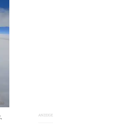
ium
ANZEIGE
,