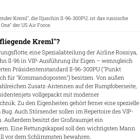
Getty Images
nder Kreml", die Iljuschin Il-96-300PU, ist das russische
 One" der US Air Force.
fliegende Kreml"?
ungsflotte, eine Spezialabteilung der Airline Rossiya,
hn Il-96 in VIP-Ausführung ihr Eigen – wenngleich
erten Präsidentenstandard Il-96-300PU ("Punkt
isch für "Kommandoposten") besitzen. Von außen
ahlreichen Zusatz-Antennen auf der Rumpfoberseite,
sidentenjets vollgepackt mit moderner
ik. Zu den Eigenheiten gehört ferner eine spezielle
Bug. Auch Störsender sollen im Repertoire des VIP-
in. Außerdem besitzt der Großraumjet ein
m. Eine Rettungskapsel soll den wichtigsten Mann
all vor dem Schlimmsten bewahren.