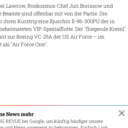
ei Lawrow, Roskosmos-Chef Juri Borissow und
 Beamte sind offenbar mit von der Partie. Die
r ihren Kurztrip eine Iljuschin Il-96-300PU der in
eimateten VIP-Spezialflotte. Der "fliegende Kreml"
nt zur Boeing VC-25A der US Air Force – im
als "Air Force One".
ine News mehr
UG REVUE bei Google, um künftig häufiger unsere
lte und News angezeigt zu bekommen. Einfach Link