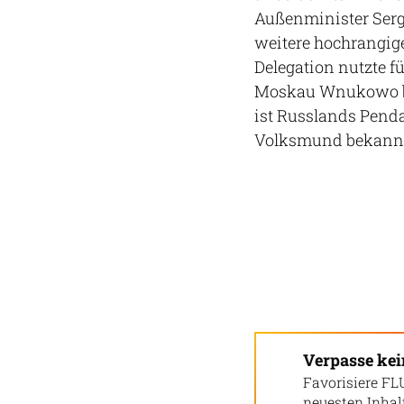
Außenminister Serg
weitere hochrangige
Delegation nutzte fü
Moskau Wnukowo beh
ist Russlands Penda
Volksmund bekannt 
Verpasse ke
Favorisiere FL
neuesten Inha