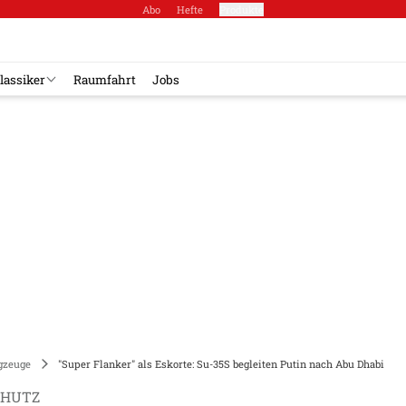
Abo
Hefte
Produkte
lassiker
Raumfahrt
Jobs
gzeuge
"Super Flanker" als Eskorte: Su-35S begleiten Putin nach Abu Dhabi
CHUTZ