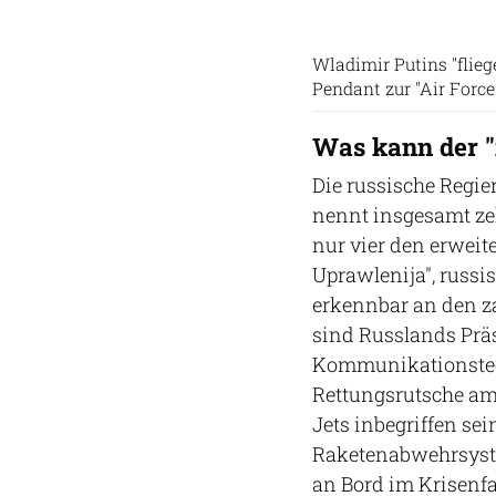
Wladimir Putins "fliege
Pendant zur "Air Force
Was kann der "
Die russische Regier
nennt insgesamt ze
nur vier den erweit
Uprawlenija", russ
erkennbar an den z
sind Russlands Prä
Kommunikationstechn
Rettungsrutsche am 
Jets inbegriffen se
Raketenabwehrsyste
an Bord im Krisenf