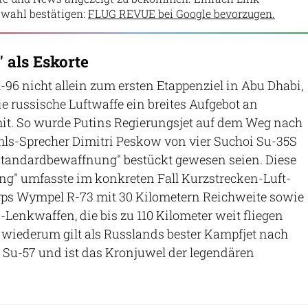
wahl bestätigen:
FLUG REVUE bei Google bevorzugen.
 als Eskorte
Il-96 nicht allein zum ersten Etappenziel in Abu Dhabi,
ie russische Luftwaffe ein breites Aufgebot an
mit. So wurde Putins Regierungsjet auf dem Weg nach
mls-Sprecher Dimitri Peskow von vier Suchoi Su-35S
 "Standardbewaffnung" bestückt gewesen seien. Diese
g" umfasste im konkreten Fall Kurzstrecken-Luft-
yps Wympel R-73 mit 30 Kilometern Reichweite sowie
-Lenkwaffen, die bis zu 110 Kilometer weit fliegen
wiederum gilt als Russlands bester Kampfjet nach
 Su-57 und ist das Kronjuwel der legendären