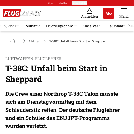
Abo
Hefte
Produkte
Abo
Anmelden
Menü
el
Zivil
Militär
Flugzeugtechnik
Klassiker
Raumfahrt
Jo
Militär
T-38C: Unfall beim Start in Sheppard
LUFTWAFFEN-FLUGLEHRER
T-38C: Unfall beim Start in
Sheppard
Die Crew einer Northrop T-38C Talon musste
sich am Dienstagvormittag mit dem
Schleudersitz retten. Der deutsche Fluglehrer
und ein Schüler des ENJJPT-Programms
wurden verletzt.