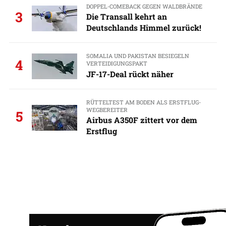
DOPPEL-COMEBACK GEGEN WALDBRÄNDE
3
Die Transall kehrt an
Deutschlands Himmel zurück!
SOMALIA UND PAKISTAN BESIEGELN
4
VERTEIDIGUNGSPAKT
JF-17-Deal rückt näher
RÜTTELTEST AM BODEN ALS ERSTFLUG-
WEGBEREITER
5
Airbus A350F zittert vor dem
Erstflug