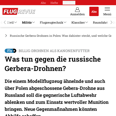
Abo
Hefte
Produkte
Abo
Anmelden
Menü
el
Zivil
Militär
Flugzeugtechnik
Klassiker
Raumfahrt
Jo
AV
Russische Gerbera-Drohnen in Polen: Was dahinter steckt, und welche Geg
BILLIG-DROHNEN ALS KANONENFUTTER
Was tun gegen die russische
Gerbera-Drohnen?
Die einem Modellflugzeug ähnelnde und auch
über Polen abgeschossene Gebera-Drohne aus
Russland soll die gegnerische Luftabwehr
ablenken und zum Einsatz wertvoller Munition
bringen. Neue Gegenmaßnahmen könnten
Abhilfe schaffen.