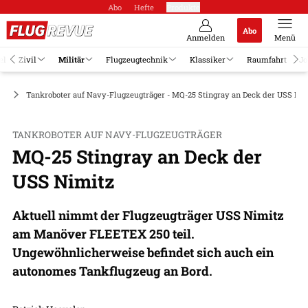
Abo
Hefte
Produkte
Abo
Anmelden
Menü
el
Zivil
Militär
Flugzeugtechnik
Klassiker
Raumfahrt
Jo
AV
Tankroboter auf Navy-Flugzeugträger - MQ-25 Stingray an Deck der USS Ni
TANKROBOTER AUF NAVY-FLUGZEUGTRÄGER
MQ-25 Stingray an Deck der
USS Nimitz
Aktuell nimmt der Flugzeugträger USS Nimitz
am Manöver FLEETEX 250 teil.
Ungewöhnlicherweise befindet sich auch ein
autonomes Tankflugzeug an Bord.