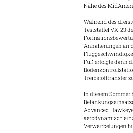
Nähe des MidAmerica
Während des dreistü
Teststaffel VX-23 d
Formationsbewertu
Annäherungen an de
Fluggeschwindigkei
Fuß erfolgte dann 
Bodenkontrollstatio
Treibstofftransfer z
In diesem Sommer 
Betankungseinsätze
Advanced Hawkeye d
aerodynamisch einzi
Verweirbelungen hi