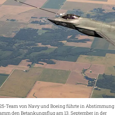
-25-Team von Navy und Boeing führte in Abstimmung
amm den Betankungsflug am 13. September in der