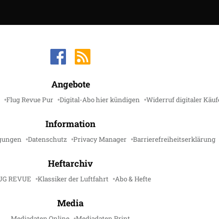
Angebote
Flug Revue Pur
Digital-Abo hier kündigen
Widerruf digitaler Käuf
Information
gungen
Datenschutz
Privacy Manager
Barrierefreiheitserklärung
Heftarchiv
UG REVUE
Klassiker der Luftfahrt
Abo & Hefte
Media
Mediadaten Online
Mediadaten Print