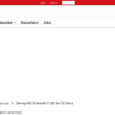
Abo
Hefte
Produkte
lassiker
Raumfahrt
Jobs
gzeuge
Boeing MQ-25 betankt F-35C der US Navy
BEI BOEING